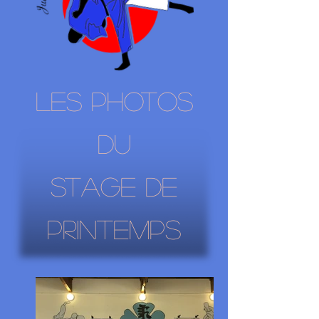
Les photos
du
stage de
printemps