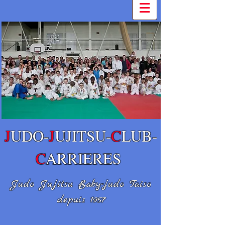
J
UDO-
J
UJITSU
-
C
LUB-
C
ARRIERES
Judo Jujitsu Baby-judo Taiso
depuis 1957