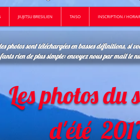
G
JIUJITSU BRESILIEN
TAISO
INSCRIPTION / HORAIR
les photos sont téléchargées en basses définitions, si vo
nfants rien de plus simple: envoyez nous par mail le n
Les photos du 
d'été 201