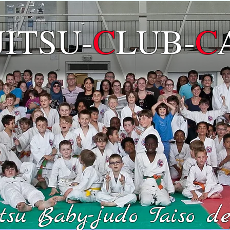
JITSU
-
C
LUB-
C
su Baby-judo Taiso dep