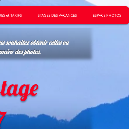
ES et TARIFS
STAGES DES VACANCES
ESPACE PHOTOS
us souhaitez obtenir celles ou
uméro des photos.
stage
7