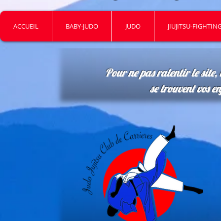
ACCUEIL
BABY-JUDO
JUDO
JIUJITSU-FIGHTIN
Pour ne pas ralentir le site, 
se trouvent vos e