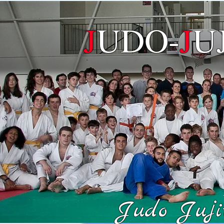
J
UDO-
J
U
Judo Jujit