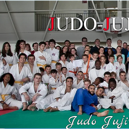
J
UDO-
J
U
Judo Jujit