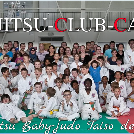
JITSU
-
C
LUB-
C
su Baby-judo Taiso dep