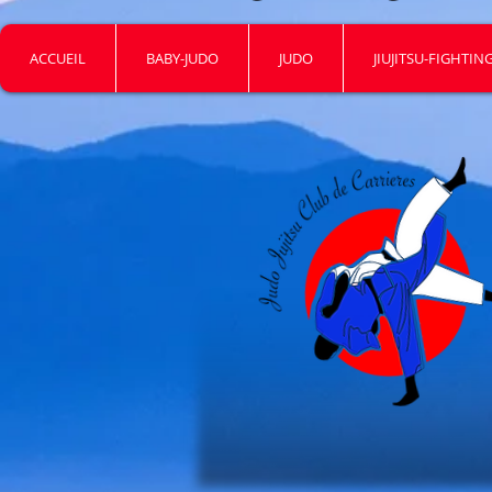
ACCUEIL
BABY-JUDO
JUDO
JIUJITSU-FIGHTIN