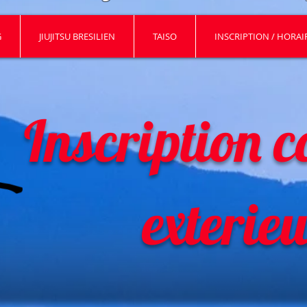
G
JIUJITSU BRESILIEN
TAISO
INSCRIPTION / HORAIR
Inscription c
exterie