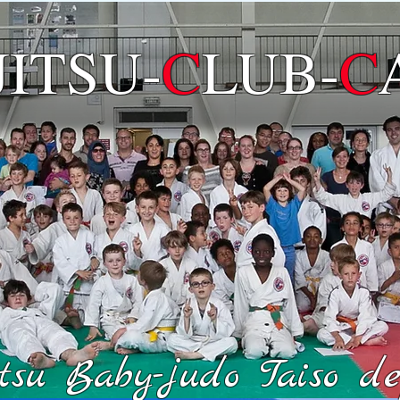
JITSU
-
C
LUB-
C
su Baby-judo Taiso dep