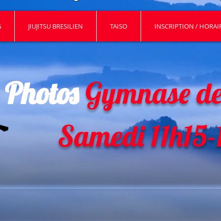
G
JIUJITSU BRESILIEN
TAISO
INSCRIPTION / HORAIR
Photos
Gymnase des
Samedi 11h15-