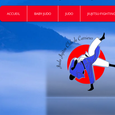
ACCUEIL
BABY-JUDO
JUDO
JIUJITSU-FIGHTIN