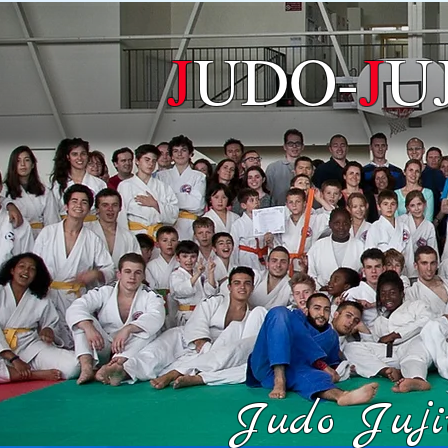
J
UDO-
J
U
Judo Jujit